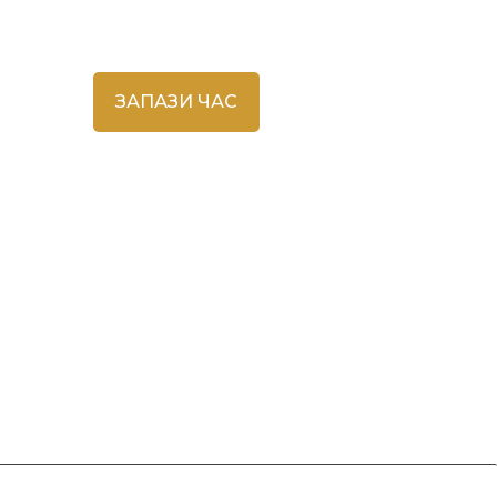
Запазване на час
ЗАПАЗИ ЧАС
во
инг