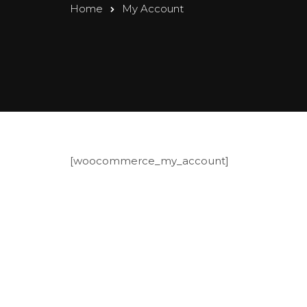
Home
My Account
[woocommerce_my_account]